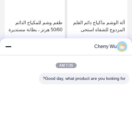
آلة الوشم ماكياج دائم القلم
طقم وشم للمكياج الدائم
المزدوج للشفاه استحى
50/60 هرتز ، بطانة مستديرة
الحاجب كحل
، شادر مسطح ، إبر ماغنوم
Cherry Wu
احصل على افضل سعر
احصل على افضل سعر
7:35 AM
Good day, what product are you looking for?
Guangzhou Qingmei Cosmetics Co., Ltd
qms03@tattoolashes.com
86--19574844830