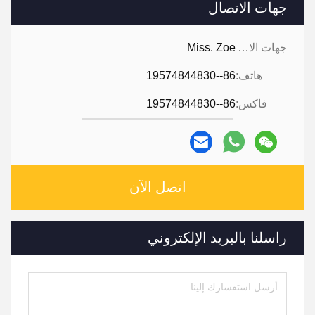
جهات الاتصال
جهات الاتصال:
Miss. Zoe
هاتف:
86--19574844830
فاكس:
86--19574844830
اتصل الآن
راسلنا بالبريد الإلكتروني