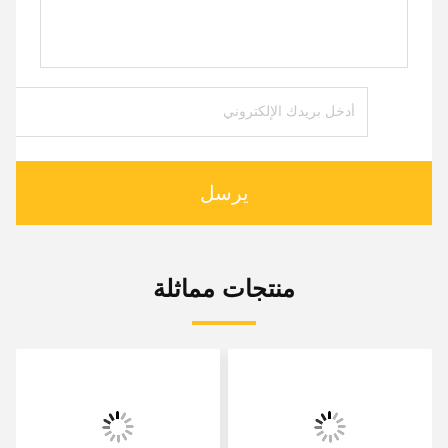
يرسل
منتجات مماثلة