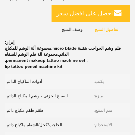
احصل على افضل سعر
تفاصيل المنتج
وصف المنتج
إبراز:
قلم وشم الحواجب بتقنية micro blade,مجموعة آلة الوشم للمكياج
الدائم,مجموعة آلة قلم الوشم للشفاه
,
permanent makeup tattoo machine set
,
lip tattoo pencil machine kit
يكتب:
أدوات الماكياج الدائم
ميزة:
الصباغ الجزئي ، وشم المكياج الدائم
اسم المنتج:
طقم طقم مكياج دائم
الاستخدام:
الحاجب/كحل/الشفاه ماكياج دائم