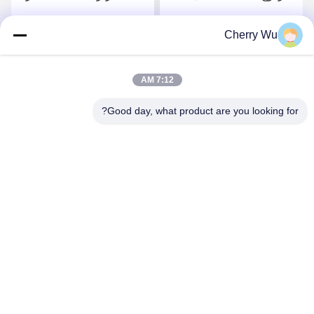
الحاجب كحل
، شادر مسطح ، إبر ماغنوم
Cherry Wu
احصل على افضل سعر
احصل على افضل سعر
7:12 AM
Good day, what product are you looking for?
Guangzhou Qingmei Cosmetics Co., Ltd
qms03@tattoolashes.com
86--19574844830
10-2728 ، (رقم 50 ، شارع جويوان ، شيجينغ ، حي باييون) ،
حديقة شينكاي للتكنولوجيا الفائقة ، باييون ، قوانغتشو ، سي إن