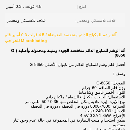
انتاج |:
4.5 فولت ، 0.3 أمبير
غلاف بلاستيكي ومعدني:
غلاف بلاستيكي ومعدني
آلة وشم للمكياج الدائم منخفضة الضوضاء / 4.5 فولت 0.3 أمبير قلم
Microblading للحواجب
آلة الوشم للمكياج الدائم منخفضة الجودة ومتينة ومحمولة وأصلية (G-
8650)
أفضل قلم وشم للمكياج الدائم من تايوان الأصلي G-8650
وصف :
الموديل: G-8650
وزن قلم الطاقة: 60 جرام
اللون: أخضر غامق وشامبانيا
الاستعمال: الحاجب / كحل / الشفاه / ماكياج دائم
نوع الإبرة: إبرة عادية يمكن التخلص منها 0.35 * 50 مللي متر
السرعة: 7000-8000 دورة في الدقيقة / دورة في الدقيقة
الإدخال: 100-240 فولت
الإخراج: 4.5V-0.3A 1.35W
يمكن استخدام مبيت البطارية في المجموعة في حالة عدم وجود تيار
مستقيم.
شهادة CE. صنع في تايوان.