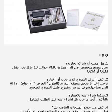
F & Q
1. هل مصنع أو شركة تجارية؟
نحن مصنع متخصص في PMU & Lash lift حوالي 13 عامًا.نحن نقبل
OEM أو ODM
2. كيف أعرف النموذج الذي يجب أن أختاره
يرجى إخبارنا بحجم منطقة التوريد (الطول * العرض * الارتفاع) ، و RH
التي تحتاجها.سوف ندرس ونقترح عليك النموذج الصحيح.
3.يمكننا شراء عينة للاختبار؟
بالتأكيد ، أنت مرحب بك لشراء عينة قبل الطلب الشامل.
4. كيف هي جودة المنتجات الخاصة بك؟
قبل التسليم سوف نتحقق من جميع البضائع واحدة تلو الأخرى!