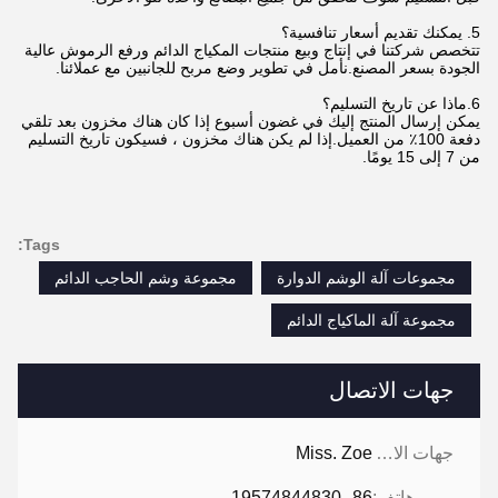
5. يمكنك تقديم أسعار تنافسية؟
تتخصص شركتنا في إنتاج وبيع منتجات المكياج الدائم ورفع الرموش عالية
الجودة بسعر المصنع.نأمل في تطوير وضع مربح للجانبين مع عملائنا.
6.ماذا عن تاريخ التسليم؟
يمكن إرسال المنتج إليك في غضون أسبوع إذا كان هناك مخزون بعد تلقي
دفعة 100٪ من العميل.إذا لم يكن هناك مخزون ، فسيكون تاريخ التسليم
من 7 إلى 15 يومًا.
Tags:
مجموعات آلة الوشم الدوارة
مجموعة وشم الحاجب الدائم
مجموعة آلة الماكياج الدائم
جهات الاتصال
جهات الاتصال:
Miss. Zoe
هاتف:
86--19574844830