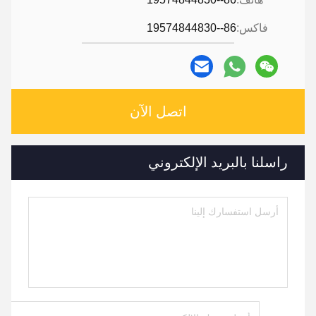
فاكس:
86--19574844830
اتصل الآن
راسلنا بالبريد الإلكتروني