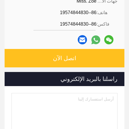
جهات الاتصال:
Miss. Zoe
هاتف:
86--19574844830
فاكس:
86--19574844830
اتصل الآن
راسلنا بالبريد الإلكتروني