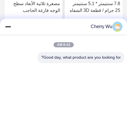
7.8 سنتيمتر * 5.1 سنتيمتر
مصغرة ثلاثية الأبعاد سطح
25 جرام / قطعة 3D الشفاه
الوجه فارغة الحاجب
ممارسة الجلد لينة سيليكون
ممارسة الجلد سيليكون
Microneedling
Microblading الوشم
Cherry Wu
احصل على افضل سعر
احصل على افضل سعر
ممارسة المجلس
8:43 AM
Good day, what product are you looking for?
Guangzhou Qingmei Cosmetics Co., Ltd
qms03@tattoolashes.com
86--19574844830
10-2728 ، (رقم 50 ، شارع جويوان ، شيجينغ ، حي باييون) ،
حديقة شينكاي للتكنولوجيا الفائقة ، باييون ، قوانغتشو ، سي إن