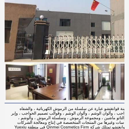
مدينة قوانغتشو عبارة عن سلسلة من الرموش الكهربائية ، والشفاه
حواجب ، وألوان الوشم ، وألوان الوشم ، وقوالب تصميم الحواجب ، وإبر
 ، والتاتو ماشين ، ومجموعة الرموش ، وسلسلة الرموش ، والوشم ،
دواسات وغيرها من المنتجات المتخصصة في إنتاج ومعالجة الشركات
الفردية.يقع المقر الرئيسي للشركة في قوانغتشو.تمتلك شركة Qinmei Cosmetics Firm في منطقة Yuexiu