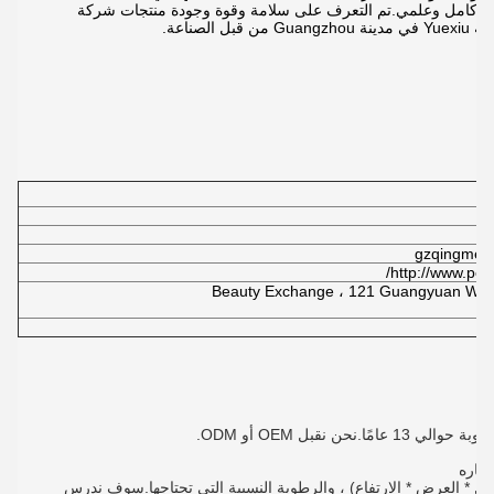
G نظام إدارة جودة كامل وعلمي.تم التعرف على سلامة وقوة وجودة منتجات شركة
ن نقبل OEM أو ODM.
ول * العرض * الارتفاع) ، والرطوبة النسبية التي تحتاجها.سوف ندرس