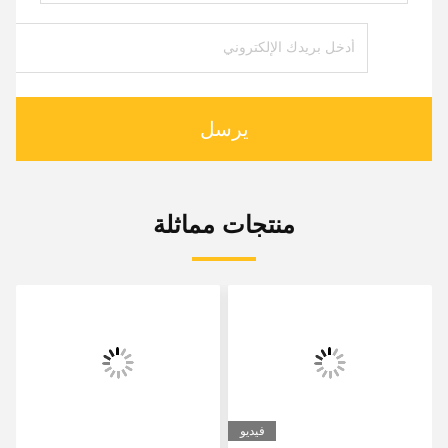
يرسل
منتجات مماثلة
فيديو