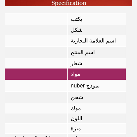
يكتب
شكل
اسم العلامة التجارية
اسم المنتج
شعار
مواد
نموذج nuber
شحن
موك
اللون
ميزة