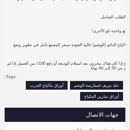
بل الطلب الشامل.
ئع واحدة تلو الأخرى!
ماكياج الدائم (الوشم) عالية الجودة بسعر المصنع.نأمل في تطوير وضع
يمكن إرسال المنتج إليك في غضون أسبوع إذا كان هناك مخزون بعد استلام الوديعة أو دفع 100٪ من العميل.إذا لم
 40 يومًا.
Tags:
جلد مزيف لممارسة الوشم
أوراق ماكياج التدرب
أوراق تمارين المكياج
جهات الاتصال