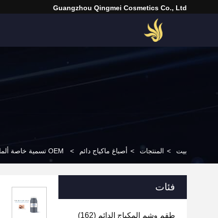
Guangzhou Qingmei Cosmetics Co., Ltd
بيت
>
المنتجات
>
أصباغ ماكياج دائم
>
OEM تسمية خاصة ألمانيا تستورد الأصلي Microblading صبغات لون حبر الوشم حبر صبغة حبر الوشم
فئات
طقم وشم المكياج الدائم
(162)