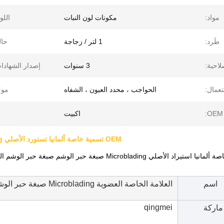
مواد:
مكونات لون النبات
اللو
طَرد:
1 لتر / زجاجة
حال
صلاحية:
3 سنوات
إصدار الشهادا
عمال:
الحواجب ، محدد العيون ، الشفاه
موك
OEM:
اكبيت
OEM تسمية خاصة ألمانيا تستورد الأصلي Microblading صبغات لون حبر الوشم حبر صبغة حبر الوشم
اسم
العلامة الخاصة العضوية Microblading صبغة حبر الوشم الملون
qingmei
ماركة