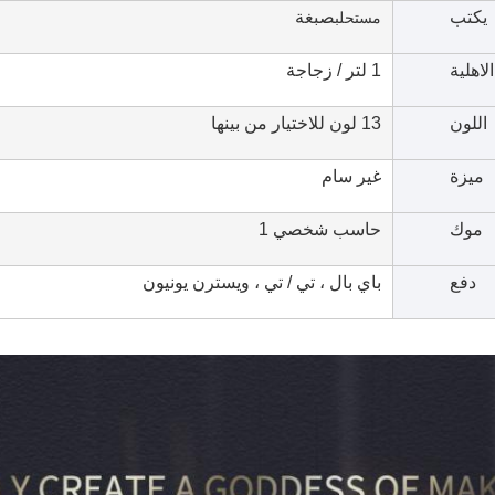
يكتب
صبغة
مستحلب
الاهلية
1 لتر / زجاجة
اللون
13 لون للاختيار من بينها
ميزة
غير سام
موك
حاسب شخصي 1
دفع
باي بال ، تي / تي ، ويسترن يونيون