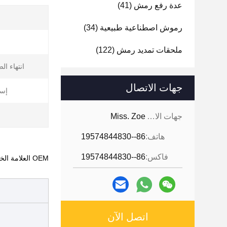
عدة رفع رمش
(41)
رموش اصطناعية طبيعية
(34)
ملحقات تمديد رمش
(122)
انتهاء ال
جهات الاتصال
إست
جهات الاتصال:
Miss. Zoe
هاتف:
86--19574844830
فاكس:
86--19574844830
OEM العلامة الخاصة ألمانيا استيراد الأصلي Microblading صبغة حبر الوشم صبغة حبر الوشم الحاجب
اتصل الآن