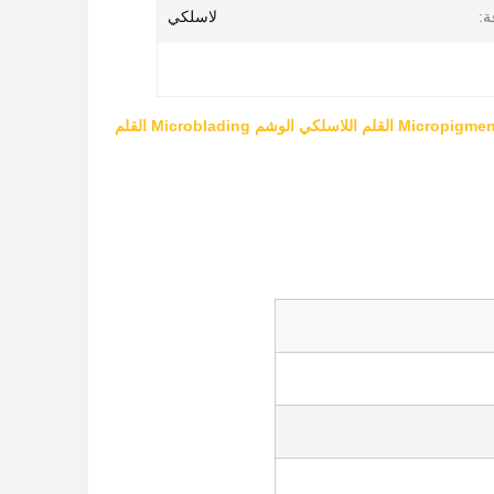
ة:
لاسلكي