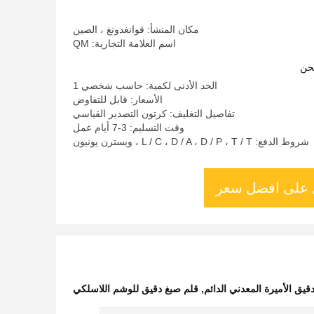
مكان المنشأ: قوانغدونغ ، الصين
اسم العلامة التجارية: QM
حن
الحد الأدنى لكمية: حاسب شخصي 1
الأسعار: قابل للتفاوض
تفاصيل التغليف: كرتون التصدير القياسي
وقت التسليم: 3-7 أيام عمل
شروط الدفع: L / C ، D / A ، D / P ، T / T ، ويسترن يونيون
على افضل سعر
قيق الأميرة المعدني الدائم
,
قلم صبغ دقيق للوشم اللاسلكي