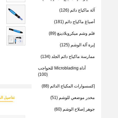
آلة ماكياج دائم
(126)
أصباغ ماكياج دائم
(181)
قلم وشم ميكروبلادينغ
(89)
إبرة آلة الوشم
(125)
ممارسة ماكياج دائم الجلد
(134)
أداة Microblading للحواجب
(100)
إكسسوارات المكياج الدائم
(88)
مخدر موضعي للوشم
(51)
تفاصيل الم
جوهر إصلاح الوشم
(60)