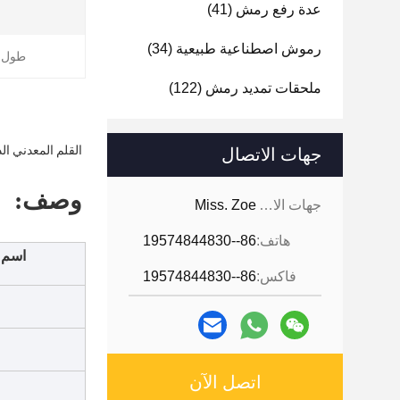
عدة رفع رمش
(41)
رموش اصطناعية طبيعية
(34)
طول ا
ملحقات تمديد رمش
(122)
القلم المعدني الدائم الأميرة Micropigmentation القل
جهات الاتصال
وصف:
جهات الاتصال:
Miss. Zoe
هاتف:
86--19574844830
اسم ا
فاكس:
86--19574844830
اتصل الآن