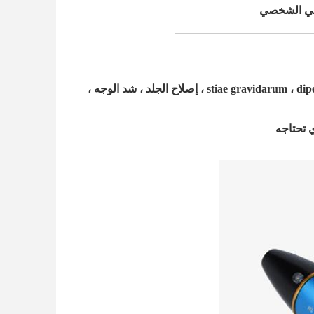
زلي الشخصي
1.متعددة الوظائف: يمكن تطبيقها على العديد من العناصر ، مثل stiae gravidarum ، dipel acne ، enti-wrinkle ، إصلاح الجلد ، شد الوجه ،