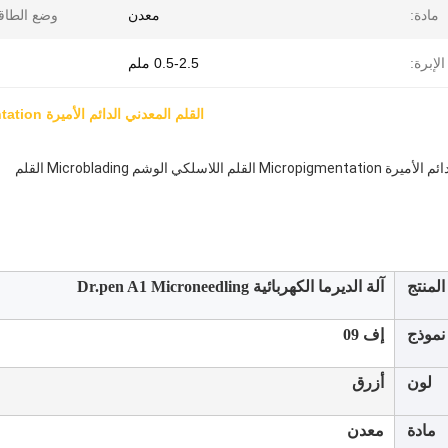
مادة:
معدن
وضع الطاق
لإبرة:
0.5-2.5 ملم
القلم المعدني الدائم الأميرة Micropigmentation القلم اللاسلكي الوشم Microblading القلم
م اللاسلكي الوشم Microblading القلم
لمنتج
آلة الديرما الكهربائية Dr.pen A1 Microneedling
نموذج
إف 09
لون
أزرق
مادة
معدن