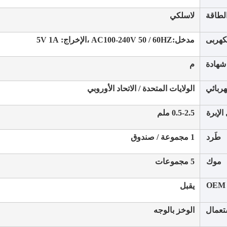
لطاقة
لاسلكي
لكهربى
مدخل:
AC100-240V 50 / 60HZ ،
الإخراج: 5V 1A
شهادة
م
ربائي
الولايات المتحدة / الاتحاد الأوروبي
لإبرة
0.5-2.5 ملم
طَرد
1 مجموعة / صندوق
موك
5 مجموعات
OEM
يقبل
تعمال
الوخز بالوجه