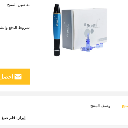
تفاصيل المنتج
شروط الدفع والش
احصل 
نتج
وصف المنتج
إبراز:
قلم صبغ د