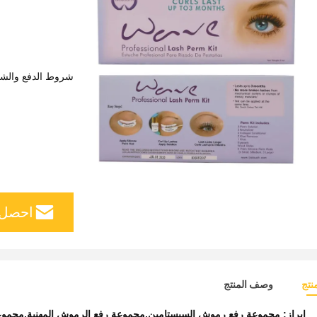
شروط الدفع والش
احصل 
نتج
وصف المنتج
إبراز:
مجموعة رفع رموش السيستامين,مجموعة رفع الرموش المهنية,مجموعة