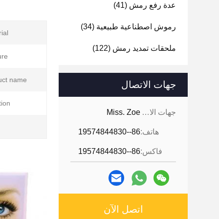
عدة رفع رمش
(41)
رموش اصطناعية طبيعية
(34)
al:
ملحقات تمديد رمش
(122)
re:
uct name:
جهات الاتصال
ion:
جهات الاتصال:
Miss. Zoe
هاتف:
86--19574844830
فاكس:
86--19574844830
اتصل الآن