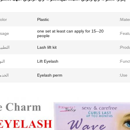
olor:
Plastic
Materi
one set at least can apply for 15--20
sage:
Featu
people
Prod
Lash lift kit
التطبي
Funct
Lift Eyelash
النو
Use:
Eyelash perm
الخدم