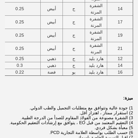
الشفرة
14
ج
أبيض
0.25
المرنة
الشفرة
17
ج
أبيض
0.25
المرنة
الشفرة
19
ج
أبيض
0.25
المرنة
الشفرة
21
ج
أبيض
0.25
المرنة
12
هارد بليد
ج
ذهبي
0.25
14
هارد بليد
ج
ذهبي
0.3
16
هارد بليد
يو
فضة
0.22
ميزة:
1) جودة عالية وتتوافق مع متطلبات التجميل والطب الدولي.
2) استقرار ممتاز ، اهتزاز أقل.
3) الشفرة مصنوعة من الفولاذ المقاوم للصدأ من الدرجة الطبية.
4) التعقيم المعتمد من قبل EO ، يتوافق مع إرشادات التعقيم الحكومية.
5) معبأة بشكل فردي.
6) حسب الطلب بواسطة العلامة التجارية PCD.
7) اقبل التسمية الخاصة باسمك