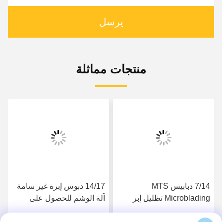
يرسل
منتجات مماثلة
7/14 دبابيس MTS
14/17 دبوس إبرة غير سامة
Microblading تظليل إبر
آلة الوشم للحصول على
الوشم اليدوي القلم نجمة
حزمة الجمال المستقلة
مزدوجة