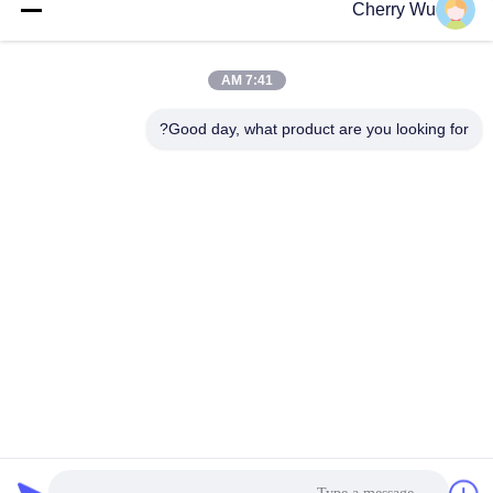
Cherry Wu
احصل على افضل سعر
احصل على افضل سعر
7:41 AM
Good day, what product are you looking for?
Guangzhou Qingmei Cosmetics Co., Ltd
qms03@tattoolashes.com
86--19574844830
10-2728 ، (رقم 50 ، شارع جويوان ، شيجينغ ، حي باييون) ،
حديقة شينكاي للتكنولوجيا الفائقة ، باييون ، قوانغتشو ، سي إن
الصين نوعية جيدة طقم وشم المكياج الدائم المورد. حقوق النشر ©
2017-2026 permanentmakeuptattookit.com . كل الحقوق