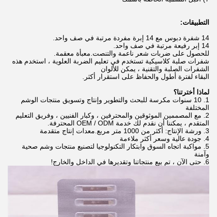
التطبيقات:
14 شفرة دبوس مع 14 إبرة مفردة مرتبة في صف واحد.
14 إبر رفيعة مرتبة في صف واحد.
للحصول على ضربات شعر ناعمة والتنصت.معبأة معقمة.
شفرات صلبة كلاسيكية تستخدم في تعليم الضربة العلوية ، استخدم هذه
الشفرات الصلبة والتقنية ، يمكن للألوان
البقاء لفترة أطول والحفاظ على استقرار أكثر.
لماذا أخترتنا؟
1. 10 سنوات مكرسة للبحث والتطوير وإنتاج وتسويق منتجات الوشم
المختلفة
2. مع المصممين الموثوقين والمحترفين ، وكبار الفنيين ، وفريق التعليم
المتقدم ، يمكننا أن نقدم لك خدمة OEM / ODM المحترفة.
3. ورشة الإنتاج: أكثر من 1000 متر مربع.معدات إنتاج متقدمة
4. جودة عالية وسعر أكثر ملاءمة
5. مواكبة اتجاه السوق وابتكار التكنولوجيا لتصنيع منتجات وشم صحية
وآمنة
6. حتى الآن ، تم بيع منتجاتنا وتقديرها في الداخل والخارج!