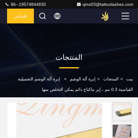
86--19574844830
qms03@tattoolashes.com
إقتباس
المنتجات
بيت
>
المنتجات
>
إبرة آلة الوشم
>
إبرة آلة الوشم التجميلية
القياسية 0.3 مم ، إبر ماكياج دائم يمكن التخلص منها