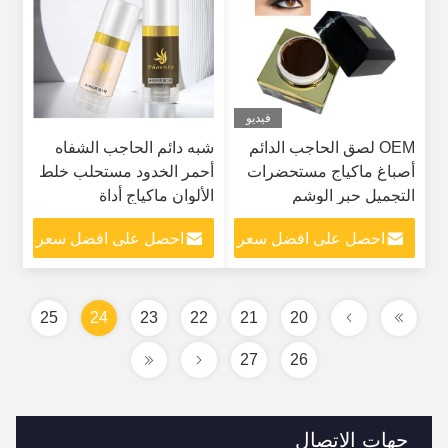
فيديو
OEM لصق الحاجب الدائم
شبه دائم الحاجب الشفاه
أصباغ ماكياج مستحضرات
أحمر الخدود مستحلب خلط
التجميل حبر الوشم
الألوان ماكياج أداة
Microblading
احصل على افضل سعر
احصل على افضل سعر
25
24
23
22
21
20
27
26
جهات الاتصال