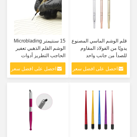
قلم الوشم الماسي المصنوع
15 سنتيمتر Microblading
يدويًا من الفولاذ المقاوم
الوشم القلم الذهبي تعفير
للصدأ من جانب واحد
الحاجب التطريز أدوات
للمكياج الدائم
ماكياج دائم
احصل على افضل سعر
احصل على افضل سعر