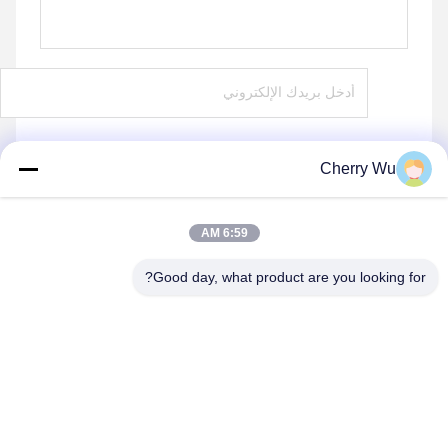
Cherry Wu
يرسل
6:59 AM
Good day, what product are you looking for?
Guangzhou Qingmei Cosmetics Co., Ltd
qms03@tattoolashes.com
86--19574844830