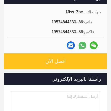
جهات الاتصال:
Miss. Zoe
هاتف:
86--19574844830
فاكس:
86--19574844830
اتصل الآن
راسلنا بالبريد الإلكتروني