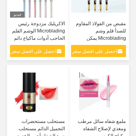
فيديو
مقبض من الفولاذ المقاوم
الاكريليك مزدوجة رئيس
للصدأ قلم وشم
Microblading الوشم القلم
Microblading يمكن
الحاجب أدوات ماكياج دائم
التخلص منه بشفرة طولها
احصل على افضل سعر
احصل على افضل سعر
135 مم
ملمع شفاه سائل مرطب
مستحلب مستحضرات
ومغذي لإصلاح الشفاه
التجميل الدائم مستحلب
مكياج الكرز
صبغ الشفاه أحمر الخدود