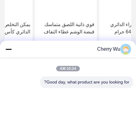
فيديو
قوي ذاتية اللصق متماسك
يمكن التخلص منها الصباغ
قبضة الوشم غطاء التفاف
الدائري كأس حبر الوشم
مواد النسيج المرن
تطعيم رمش كوب مع تقسيم
البلاستيك الوردي الأزرق
Cherry Wu
احصل على افضل سعر
احصل على افضل سعر
10:24 AM
Good day, what product are you looking for?
Guangzhou Qingmei Cosmetics Co., Ltd
qms03@tattoolashes.com
86--19574844830