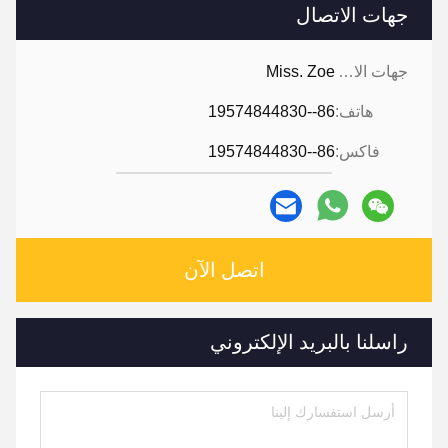
جهات الاتصال
جهات الاتصال:
Miss. Zoe
هاتف:
86--19574844830
فاكس:
86--19574844830
اتصل الآن
راسلنا بالبريد الإلكتروني