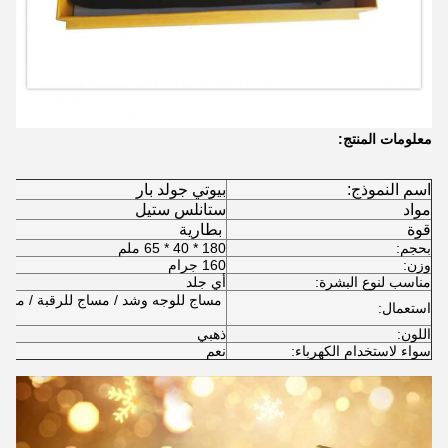
معلومات المنتج:
اسم النموذج:
بيوتي جولد بار
مواد
ستانلس ستيل
قوة
بطارية
بحجم:
180 * 40 * 65 ملم
وزن:
160 جرام
مناسب لنوع البشرة:
أي جلد
مساج للوجه وشد / مساج للرقبة / مسا
استعمال:
اللون:
ذهبي
سواء لاستخدام الكهرباء:
نعم