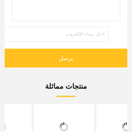
يرسل
منتجات مماثلة