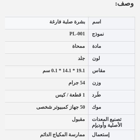
وصف:
اسم
بشرة صلبة فارغة
PL-001
نموذج
مادة
ممحاة
لون
جلد
مقاس
19.1 * 14.1 * 0.1 سم
وزن
54 جرام
طَرد
1 قطعة / كيس
موك
50 جهاز كمبيوتر شخصى
تصنيع المعدات
مقبول
الأصلية وأوديإم
إستعمال
ممارسة المكياج الدائم