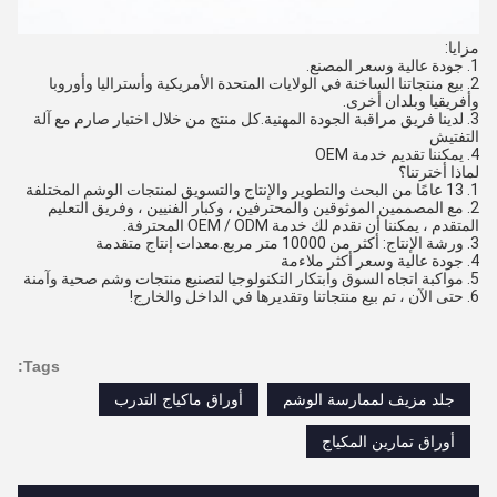
مزايا:
1. جودة عالية وسعر المصنع.
2. بيع منتجاتنا الساخنة في الولايات المتحدة الأمريكية وأستراليا وأوروبا
وأفريقيا وبلدان أخرى.
3. لدينا فريق مراقبة الجودة المهنية.كل منتج من خلال اختبار صارم مع آلة
التفتيش
4. يمكننا تقديم خدمة OEM
لماذا أخترتنا؟
1. 13 عامًا من البحث والتطوير والإنتاج والتسويق لمنتجات الوشم المختلفة
2. مع المصممين الموثوقين والمحترفين ، وكبار الفنيين ، وفريق التعليم
المتقدم ، يمكننا أن نقدم لك خدمة OEM / ODM المحترفة.
3. ورشة الإنتاج: أكثر من 10000 متر مربع.معدات إنتاج متقدمة
4. جودة عالية وسعر أكثر ملاءمة
5. مواكبة اتجاه السوق وابتكار التكنولوجيا لتصنيع منتجات وشم صحية وآمنة
6. حتى الآن ، تم بيع منتجاتنا وتقديرها في الداخل والخارج!
Tags:
جلد مزيف لممارسة الوشم
أوراق ماكياج التدرب
أوراق تمارين المكياج