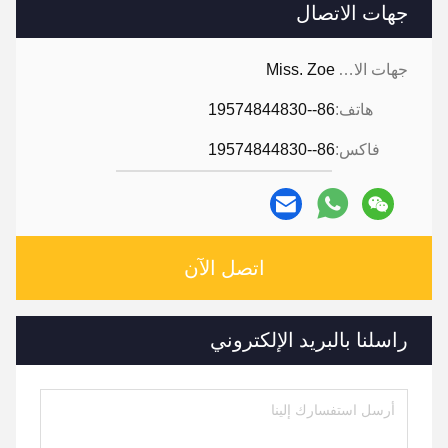
جهات الاتصال
جهات الاتصال:
Miss. Zoe
هاتف:
86--19574844830
فاكس:
86--19574844830
اتصل الآن
راسلنا بالبريد الإلكتروني