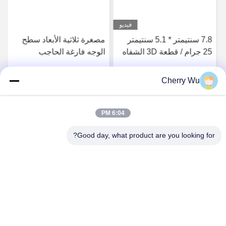
فيديو
7.8 سنتيمتر * 5.1 سنتيمتر
مصغرة ثلاثية الأبعاد سطح
25 جرام / قطعة 3D الشفاه
الوجه فارغة الحاجب
ممارسة الجلد لينة سيليكون
ممارسة الجلد سيليكون
Microneedling
Microblading الوشم
Cherry Wu
احصل على افضل سعر
احصل على افضل سعر
ممارسة المجلس
6:04 PM
Good day, what product are you looking for?
Guangzhou Qingmei Cosmetics Co., Ltd
qms03@tattoolashes.com
86--19574844830