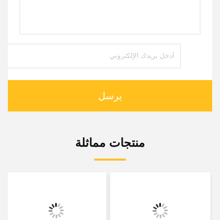
يرسل
منتجات مماثلة