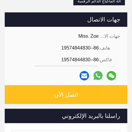
آلة الماكياج الدائم الرقمية
جهات الاتصال
جهات الاتصال:
Miss. Zoe
هاتف:
86--19574844830
فاكس:
86--19574844830
اتصل الآن
راسلنا بالبريد الإلكتروني