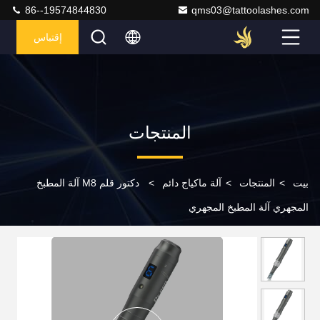
86--19574844830
qms03@tattoolashes.com
إقتباس
المنتجات
بيت
>
المنتجات
>
آلة ماكياج دائم
>
دكتور قلم M8 آلة المطبخ
المجهري آلة المطبخ المجهري