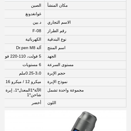
مكان المنشأ
الصين
غوانغدونغ
الاسم التجاري
د.بين
رقم الطراز
F-08
نوع البندقية
الكهربائية
اسم المنتج
آلة Dr.pen M8
الجهد
5 فولت، 110-220 فولت
مستوى السرعة
6 مستويات
حجم الإبرة
0.25-3،0ملم
نموذج الإبرة
ميكرو 12 / ميكرو 16 / ميكرو 36 / نانو مستديرة / نانو مربع
مجموعة واحدة تشمل
شاحن*1
اللون
أخضر