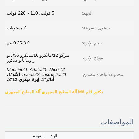
الجهد:
5 فولت، 110 ~ 220 فولت
مستوى السرعة:
6 مستويات
حجم الإبرة:
0.25-3.0 مم
ميركو 12/مايكرو 16/مايكرو 36/نانو
نموذج الإبرة:
راوند/نانو سكور
Machine*1, Adater*1, Micri 12
مجموعة واحدة تتضمن:
needle*2, Instruction*1.
الآلة*1،
أداتر*1، إبرة ميكري 12*2،
دكتور قلم M8 آلة المطبخ المجهري آلة المطبخ المجهري
المواصفات
البند
القيمة