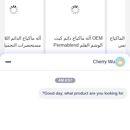
فيديو
OEM آلة ماكياج دائم كيت
آلة ماكياج الدائم اللاسلكية
الوشم القلم Permablend
مستحضرات التجميل الحاجب
للحاجب كحل الشفاه
الوشم بندقية الشفاه
Microblading عدة
Cherry Wu
احصل على افضل سعر
احصل على افضل سعر
4:57 AM
Good day, what product are you looking for?
Guangzhou Qingmei Cosmetics Co., Ltd
qms03@tattoolashes.com