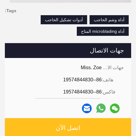
Tags:
أداة وشم الحاجب
أدوات تشكيل الحاجب
أداة microblading المتاح
جهات الاتصال
جهات الاتصال:
Miss. Zoe
هاتف:
86--19574844830
فاكس:
86--19574844830
اتصل الآن