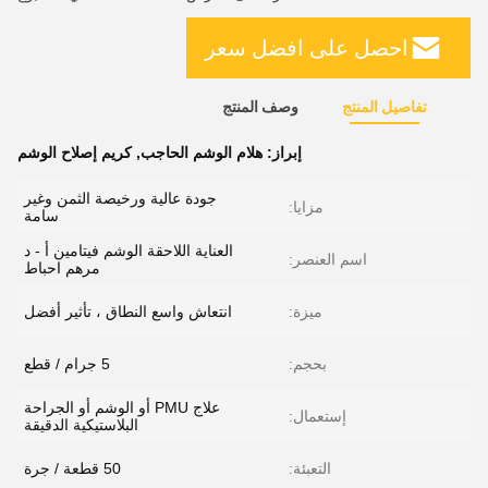
احصل على افضل سعر
تفاصيل المنتج
وصف المنتج
إبراز:
هلام الوشم الحاجب
,
كريم إصلاح الوشم
جودة عالية ورخيصة الثمن وغير
مزايا:
سامة
العناية اللاحقة الوشم فيتامين أ - د
اسم العنصر:
مرهم احباط
ميزة:
انتعاش واسع النطاق ، تأثير أفضل
بحجم:
5 جرام / قطع
علاج PMU أو الوشم أو الجراحة
إستعمال:
البلاستيكية الدقيقة
التعبئة:
50 قطعة / جرة