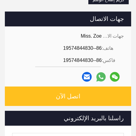
جهات الاتصال
جهات الاتصال:
Miss. Zoe
هاتف:
86--19574844830
فاكس:
86--19574844830
اتصل الآن
راسلنا بالبريد الإلكتروني