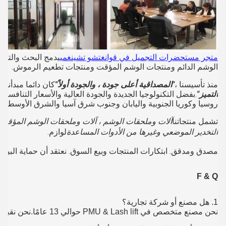
متجر مستحضرات التجميل في قوانغتشو تشينغمي
يدمج البحث والتطوي
الوشم الدائم ومنتجات الوشم المؤقت ومنتجات تطعيم الرموش.
منذ تأسيسنا ،
"المصداقية أعلى جودة ، والجودة أولاً"
كان دائما مبدأنا.ن
التميز"
.بفضل التكنولوجيا الجديدة والجودة العالية والأسعار التنافسية 
روسيا وكوريا الجنوبية واليابان وجنوب شرق آسيا والشرق الأوسط وجنو
تشمل منتجاتنا
آلات وملحقات الوشم ، آلات وملحقات الوشم المؤقت 
التخدير الموضعي وغيرها من الأدوات المساعدة
لوازم.
مصدق ومدقق. ابتكارات المنتجات وبيع السوق. نعتقد أن حماية البيئة 
F & Q
1. هل مصنع أو شركة تجارية؟
نحن مصنع متخصص في PMU & Lash lift حوالي 13 عامًا.نحن نقبل OEM أو ODM