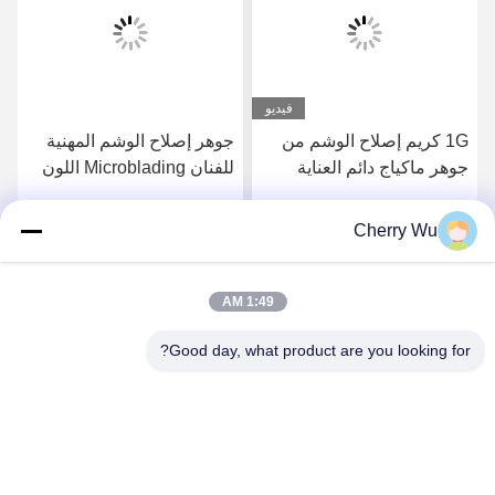
فيديو
1G كريم إصلاح الوشم من
جوهر إصلاح الوشم المهنية
جوهر ماكياج دائم العناية
للفنان Microblading اللون
اللاحقة كريم فيتامين أ د
الذهبي
Cherry Wu
احصل على افضل سعر
احصل على افضل سعر
1:49 AM
Good day, what product are you looking for?
Guangzhou Qingmei Cosmetics Co., Ltd
qms03@tattoolashes.com