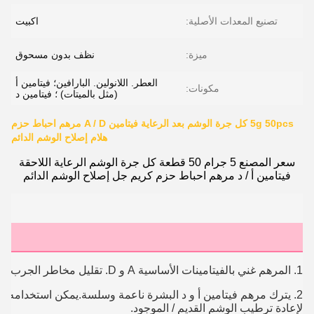
تصنيع المعدات الأصلية:
اكبيت
ميزة:
نظف بدون مسحوق
العطر. اللانولين. البارافين؛ فيتامين أ
مكونات:
(مثل بالميتات) ؛ فيتامين د
5g 50pcs كل جرة الوشم بعد الرعاية فيتامين A / D مرهم احباط حزم
هلام إصلاح الوشم الدائم
سعر المصنع 5 جرام 50 قطعة كل جرة الوشم الرعاية اللاحقة
فيتامين أ / د مرهم احباط حزم كريم جل إصلاح الوشم الدائم
1. المرهم غني بالفيتامينات الأساسية A و D. تقليل مخاطر الجرب.لا حكة.مهم للغاية لشفاء الوشم بشكل أسرع.
2. يترك مرهم فيتامين أ و د البشرة ناعمة وسلسة.يمكن استخدامه لت
لإعادة ترطيب الوشم القديم / الموجود.