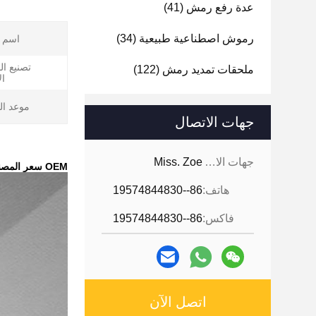
عدة رفع رمش
(41)
رموش اصطناعية طبيعية
(34)
اسم ا
تصنيع ا
ملحقات تمديد رمش
(122)
ال
موعد ال
جهات الاتصال
جهات الاتصال:
Miss. Zoe
OEM سعر المصنع أرخص المهنية الحاجب الوشم ماركر العلامة التجارية Stricker لأدوات تصميم شكل الحاجب
هاتف:
86--19574844830
فاكس:
86--19574844830
اتصل الآن