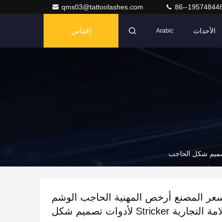
qms03@tattoolashes.com
86--19574844
الأحداث
إقتباس
Arabic
O سعر المصنع أرخص المهنية الحاجب الوشم
ماركر العلامة التجارية Stricker لأدوات تصميم شكل