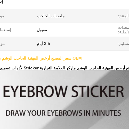
إب
لمنتج:
ملصقات الحاجب
موا
لمعدات
مقبول
إستعما
أصلية:
تسليم:
3-5 أيام
موك
OEM سعر المصنع أرخص المهنية الحاجب الوشم ماركر العلامة التجارية Stricker لأدوات تصميم شكل الحاجب