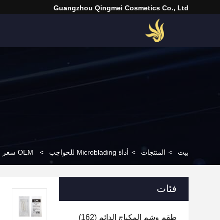
Guangzhou Qingmei Cosmetics Co., Ltd
بيت
>
المنتجات
>
أداة Microblading للحواجب
>
OEM سعر المصنع أرخص المهنية الحاجب الوشم ماركر العلامة التجارية Stricker لأدوات تصميم شكل الحاجب
فئات
طقم وشم المكياج الدائم
(162)