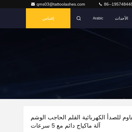
qms03@tattoolashes.com
86--19574844
الأحداث
إقتباس
Arabic
قاوم للصدأ الكهربائية القلم الحاجب الوشم
آلة ماكياج دائم مع 5 سرعات