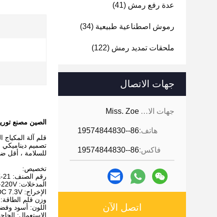
عدة رفع رمش
(41)
رموش اصطناعية طبيعية
(34)
ملحقات تمديد رمش
(122)
جهات الاتصال
جهات الاتصال:
Miss. Zoe
الصين مصنع توريد TKL الكهربائية القلم الحاجب آلة الوشم مع 5 سرعات لملحقات وش
هاتف:
86--19574844830
قلم آلة المكياج الدائ
فاكس:
86--19574844830
للسلامة ، أقل ضو
تخصيص:
رقم الصنف: K-21
المدخلات: AC 110V-220V
الإخراج: DC 7.3V
وزن قلم الطاقة: 65 جرام
اتصل الآن
اللون: أسود وفض
الاستعمال: الحاجب