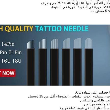
نها TKL إبرة 0.40 * 75 مم وطرف
ات
في عبوة نفطة فردية