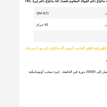
 ماكياج دائم الفولاذ المقاوم للصدأ
,
آلة ماكياج دائم إبرة TKL
ل:
QM-K21
ن:
65 جرام
كهربائية القلم الحاجب الوشم آلة ماكياج دائم مع 5 سرعات
تصميم ديناميكي عملي لجسم الإنسان ، تحكم سهل وسهل ، سرعة الدوران سريعة ومستقرة ، تصل إلى 20000 دورة في الدقيقة ، إبرة سحب أوتوماتيكية