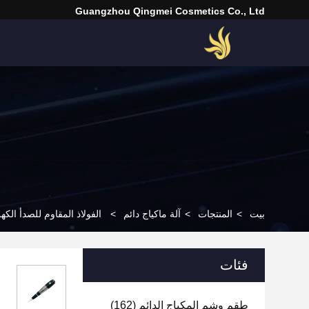
Guangzhou Qingmei Cosmetics Co., Ltd
بيت
>
المنتجات
>
آلة ماكياج دائم
>
الفولاذ المقاوم للصدأ الكهربا
فئات
طقم وشم المكياج الدائم
(162)