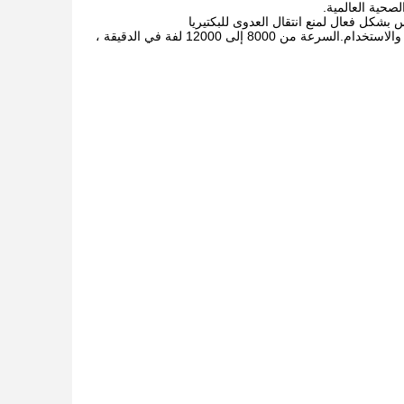
7.High جودة آلة الوشم ، تصميم ديناميات جسم الإنسان العملية ، وخفيفة الوزن ، وسهلة التحكم والاستخدام.السرعة من 8000 إلى 12000 لفة في الدقيقة ،