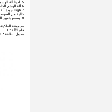
5. لدينا آلة الوشم جميع أجزاء الجهاز تستخدم تعقيم التعبئة والتغليف المعقم EO GAS ، المعايير الصحية العالمية.
6.آلة الوشم الخاصة بنا Fuselage تستخدم صبغة تصميم معقمة يمكن التخلص منها لعزل الفيروس بشكل فعال لمنع انتقال العدوى للبكتيريا
خالية من الضوضاء
8. يسمح بتغيير السرعة على المقبض.استقرار جيد ، محرك عالي الجودة مصنوع في اليابان.
مجموعة الماكينة 
قلم الآلة * 1
محول الطاقة * 1