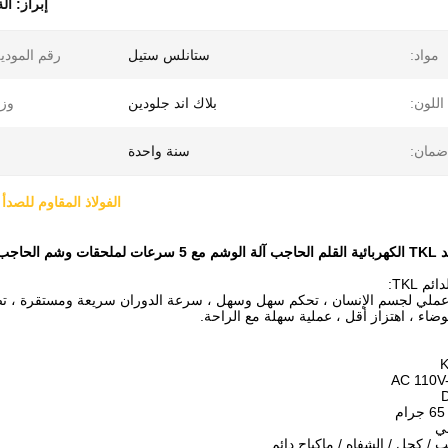
إبراز:
آلة
مواد:
ستانلس ستيل
رقم المودي
اللون:
بلاك اند جلودين
وز
ضمان:
سنة واحدة
الفولاذ المقاوم للصدأ ال
م الحاجب
م TKL:
ضاء ، اهتزاز أقل ، عملية سهلة مع الراحة.
ي
 / كحل / الشفاه / ماكياج دائم