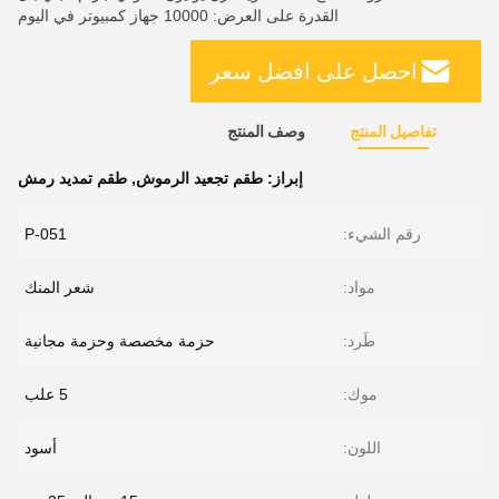
القدرة على العرض: 10000 جهاز كمبيوتر في اليوم
احصل على افضل سعر
تفاصيل المنتج
وصف المنتج
إبراز:
طقم تجعيد الرموش
,
طقم تمديد رمش
رقم الشيء:
P-051
مواد:
شعر المنك
طَرد:
حزمة مخصصة وحزمة مجانية
موك:
5 علب
اللون:
أسود