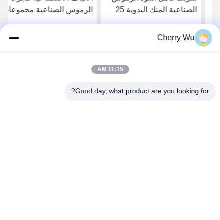
الصناعية المنك اليدوية 25
الرموش الصناعية مجموعات
مللي متر الرموش الصناعية
الرموش DIY
الطبيعية
Cherry Wu
احصل على افضل سعر
احصل على افضل سعر
11:15 AM
Good day, what product are you looking for?
Guangzhou Qingmei Cosmetics Co., Ltd
qms03@tattoolashes.com
86--19574844830
10-2728 ، (رقم 50 ، شارع جويوان ، شيجينغ ، حي باييون) ،
حديقة شينكاي للتكنولوجيا الفائقة ، باييون ، قوانغتشو ، سي إن