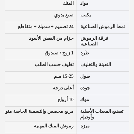
مواد
المنك
يكتب
صنع يدوي
نمط الرموش الصناعية
24 تصميم + سميك + متقاطع
فرقة الرموش
حزام من القطن الأسود
الصناعية
طَرد
1 زوج / صندوق
التعبئة والتغليف
تغليف حسب الطلب
طول
15-25 ملم
جودة
أعلى درجة
موك
10 أزواج
تصنيع المعدات الأصلية
مربع مخصص والتسمية الخاصة متوفرة
وأوديإم
ميزة
رموش المنك المهنية