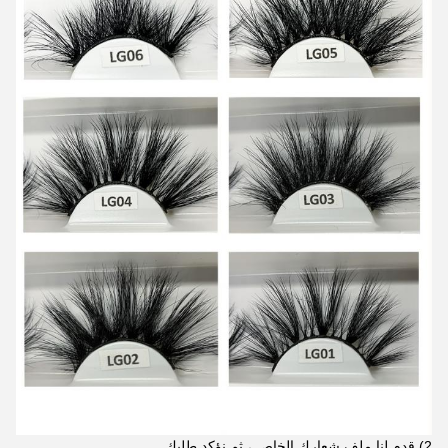
2) قدم لنا ملف شعارك الخاص ، ثم نؤكد طلبك.