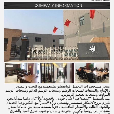
متجر مستحضرات التجميل قوانغتشو تشينغمي
يدمج البحث والتطوير
والإنتاج والمبيعات لمنتجات الوشم ومنتجات الوشم الدائم ومنتجات الوشم
المؤقت ومنتجات تطعيم الرموش.
منذ تأسيسنا ،
"المصداقية أعلى جودة ، والجودة أولاً"
كان دائما مبدأنا.نحن
نلتزم بروح
"الابتكار المستمر والسعي وراء التميز"
.مع التكنولوجيا الجديدة
والجودة العالية والأسعار التنافسية ، فزنا بسمعة طيبة بين عملائنا.نصدر
منتجاتنا إلى روسيا وكوريا الجنوبية واليابان وجنوب شرق آسيا والشرق