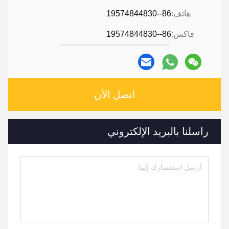
هاتف:
86--19574844830
فاكس:
86--19574844830
اتصل الآن
راسلنا بالبريد الإلكتروني