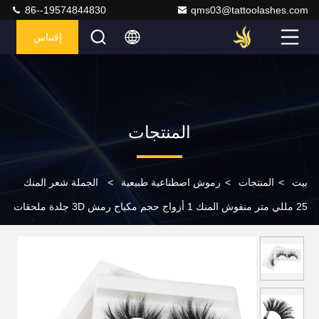
86--19574844830
qms03@tattoolashes.com
إقتباس
المنتجات
بيت
>
المنتجات
>
رموش اصطناعية طبيعية
>
الجملة شعر المنك
25 مللي متر منفوش المنك 1 أزواج حجم مكياج رمش 3D جلدة ملحقات
رمش كاذبة طبيعية