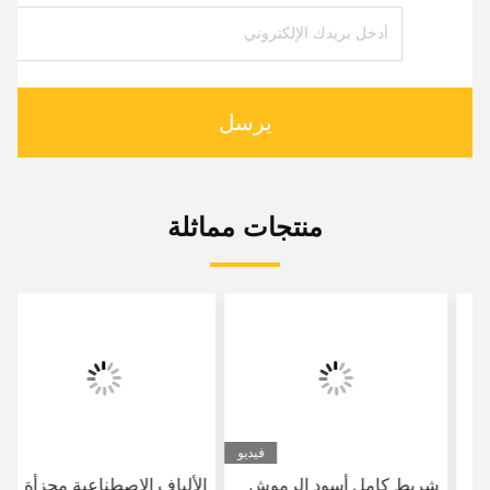
يرسل
منتجات مماثلة
فيديو
شريط كامل أسود الرموش
الألياف الاصطناعية مجزأة