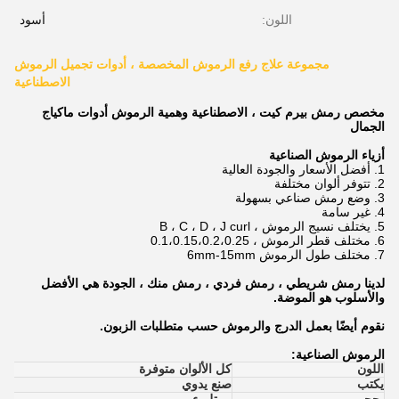
اللون:
أسود
مجموعة علاج رفع الرموش المخصصة ، أدوات تجميل الرموش
الاصطناعية
مخصص رمش بيرم كيت ، الاصطناعية وهمية الرموش أدوات ماكياج
الجمال
أزياء الرموش الصناعية
1. أفضل الأسعار والجودة العالية
2. تتوفر ألوان مختلفة
3. وضع رمش صناعي بسهولة
4. غير سامة
5. يختلف نسيج الرموش ، B ، C ، D ، J curl
6. مختلف قطر الرموش ، 0.1،0.15،0.2،0.25
7. مختلف طول الرموش 6mm-15mm
لدينا رمش شريطي ، رمش فردي ، رمش منك ، الجودة هي الأفضل
والأسلوب هو الموضة.
نقوم أيضًا بعمل الدرج والرموش حسب متطلبات الزبون.
الرموش الصناعية:
اللون
كل الألوان متوفرة
يكتب
صنع يدوي