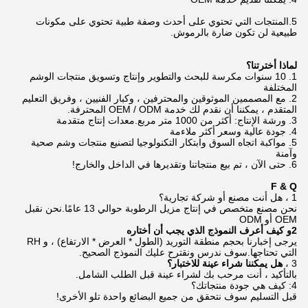
5.
المنتجات التي تحتوي على أحدث وصفة طبية تحتوي على مكونات
طبيعية لن تكون ضارة بالرموش.
لماذا أخترتنا؟
1. 10 سنوات مكرسة للبحث والتطوير وإنتاج وتسويق منتجات الوشم
المختلفة
2. مع المصممين الموثوقين والمحترفين ، وكبار الفنيين ، وفريق التعليم
المتقدم ، يمكننا أن نقدم لك خدمة OEM / ODM المحترفة.
3. ورشة الإنتاج: أكثر من 1000 متر مربع.معدات إنتاج متقدمة
4. جودة عالية وسعر أكثر ملاءمة
5. مواكبة اتجاه السوق وابتكار التكنولوجيا لتصنيع منتجات وشم صحية
وآمنة
6. حتى الآن ، تم بيع منتجاتنا وتقديرها في الداخل والخارج!
F & Q
1 ، هل أنت مصنع أو شركة تجارية؟
نحن مصنع متخصص في إنتاج مزيل الرطوبة حوالي 13 عامًا.نحن نقبل
OEM أو ODM
2
و
كيف أعرف النموذج الذي يجب أن أختاره
يرجى إخبارنا بحجم منطقة التوريد (الطول * العرض * الارتفاع) ، و RH
التي تحتاجها.سوف ندرس ونقترح عليك النموذج الصحيح.
3 ،
هل يمكننا شراء عينة للاختبار؟
بالتأكيد ، أنت مرحب بك لشراء عينة قبل الطلب الشامل.
4: كيف هي جودة منتجاتك؟
قبل التسليم سوف نتحقق من جميع البضائع واحدة تلو الأخرى!