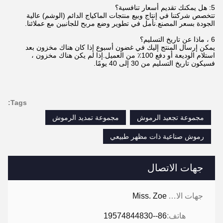
5: هل يمكنك تقديم أسعار تنافسية؟
تتخصص شركتنا في إنتاج وبيع منتجات الماكياج الدائم (الوشم) عالية
الجودة بسعر المصنع.نأمل في تطوير وضع مربح للجانبين مع عملائنا.
6 ، ماذا عن تاريخ التسليم؟
يمكن إرسال المنتج إليك في غضون أسبوع إذا كان هناك مخزون بعد
استلام الوديعة أو دفع 100٪ من العميل.إذا لم يكن هناك مخزون ،
فسيكون تاريخ التسليم من 30 إلى 40 يومًا.
Tags:
مجموعة تجعيد الرموش
مجموعة تمديد الرموش
رموش صناعية ذات مظهر طبيعي
جهات الاتصال
جهات الاتصال:
Miss. Zoe
هاتف:
86--19574844830