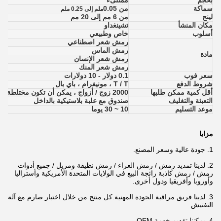
بحجم
ممتلىء
سماكة
من 0.05
ملم إلى 0.25 ملم
لينج
من 6 مم إلى 20 مم
مكان المنشأ
تشينغداو
أسلوب
خاص وطبيعي
رمش شعر اصطناعي
رمش الماس
مادة
رمش شعر الإنسان
رمش شعر المنك
سعر فوب
0.1 دولار - 10 دولارات
شروط الدفع
T / T ، مونيغرام ، باي بال
أقل كمية ممكن طلبها
2000 زوج / أزواج ، يمكن أن تكون مختلطة أو متطابقة
التعبئة والتغليف
صندوق مع علبة بلاستيكية بالداخل
موعد التسليم
10 ~ 30 يوما
مزايا
1. جودة عالية وسعر المصنع.
2. لدينا تمديد رمش / رمش الغراء / رمش نظيفة ومزيل / جميع أدوات
رمش / رمش كاذبة رائجة البيع
في الولايات المتحدة الأمريكية وأستراليا
وأوروبا وأفريقيا ودول أخرى.
3. لدينا فريق مراقبة الجودة المهنية.كل منتج من خلال اختبار صارم مع آلة
التفتيش
4. يمكننا تقديم خدمة OEM