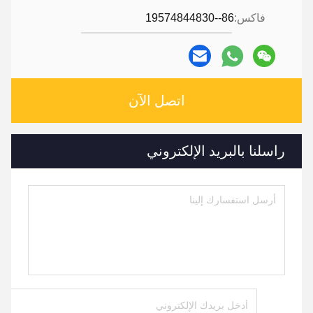
فاكس:
86--19574844830
اتصل الآن
راسلنا بالبريد الإلكتروني