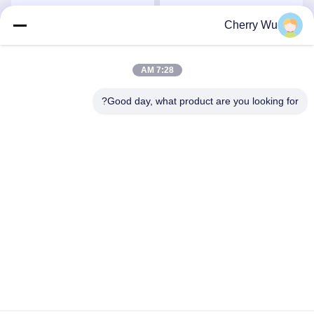
مللي متر الرموش الصناعية
الرموش DIY
الطبيعية
Cherry Wu
احصل على افضل سعر
احصل على افضل سعر
7:28 AM
Good day, what product are you looking for?
Guangzhou Qingmei Cosmetics Co., Ltd
qms03@tattoolashes.com
86--19574844830
10-2728 ، (رقم 50 ، شارع جويوان ، شيجينغ ، حي باييون) ،
حديقة شينكاي للتكنولوجيا الفائقة ، باييون ، قوانغتشو ، سي إن
الصين نوعية جيدة طقم وشم المكياج الدائم المورد. حقوق النشر ©