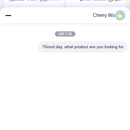
الحاجب كحل
، شادر مسطح ، إبر ماغنوم
Cherry Wu
احصل على افضل سعر
احصل على افضل سعر
7:38 AM
Good day, what product are you looking for?
Guangzhou Qingmei Cosmetics Co., Ltd
qms03@tattoolashes.com
86--19574844830
10-2728 ، (رقم 50 ، شارع جويوان ، شيجينغ ، حي باييون) ،
حديقة شينكاي للتكنولوجيا الفائقة ، باييون ، قوانغتشو ، سي إن