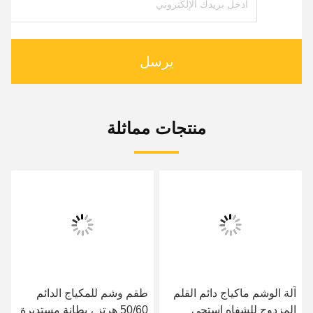
يرسل
منتجات مماثلة
آلة الوشم ماكياج دائم القلم
طقم وشم للمكياج الدائم
المزدوج للشفاه استحى
50/60 هرتز ، بطانة مستديرة