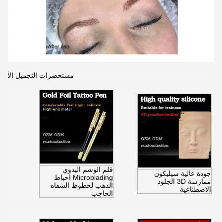
مستحضرات التجميل الأكثر م
قلم الوشم اليدوي
جودة عالية سيليكون
Microblading احباط
ممارسة 3D الجلود
الذهب لخطوط الشفاه
الاصطناعية
الحاجب