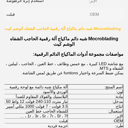
الإبر:
استخدم إبرة خرطوشة
OEM:
قبلت
Mocroblading شبه دائم ماكياج آلة رقمية الحاجب الشفاه الوشم كيت
Mocroblading شبه دائم ماكياج آلة رقمية الحاجب الشفاه
الوشم كيت
مواصفات مجموعة أدوات الماكياج الدائم الرقمية:
مع شاشة LED كبيرة ، مع خمس وظائف ، خط العين ، الحاجب ، ليبلين ،
الشفاه و MTS.
يمكن ضبط السرعة واختيار funtions عن طريق لمس الشاشة.
اسم المنتج:
آلة مكياج شبه دائمة مع لوحة رقمية
لون:
الوردي والأسود
مادة:
البلاستيك والفولاذ المقاوم للصدأ
مدخل:
تيار متردد 110-240 فولت 12 واط 50 هرتز
انتاج:
3.5 فولت - 7 فولت 1000 مللي أمبير
استعمال:
للشفاه الحاجب خط العين
الإبر:
1r ، 3r ، 5r ، 7r ، 5f ، 7f ، ...
OEM:
قبلت
طَرد:
حزمة فردية