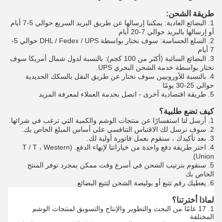
طريقة الشحن:
1. البضائع العادية: يمكننا إرسالها عن طريق البريد السريع حوالي 5-7 أيام
أو إرسالها بالبريد حوالي 7-20 أيام
2. السلع الحساسة: سوف نختار بواسطة DHL / Fedex / UPS حوالي 5-
7 أيام
3. البضائع السائبة (أكثر من 100 كجم): بالنسبة لدول شمال أمريكا سوف
نختار بواسطة خدمة الشحن البحري UPS.
4. بالنسبة للأوروبيين سوف نختار عن طريق النقل بالسكك الحديدية
حوالي 25-30 يومًا
5. طريقة اقتصادية أخرى - اتصل بخدمة العملاء لمعرفة المزيد
كيف تضع طلبية؟
1. أرسل لنا استفسارًا عن منتجات الوشم والكمية التي ترغب في شرائها.
2. سوف نرسل لك الاقتباس التنافسي على أساس المبلغ الخاص بك.
3. بعد تأكيدك ، سنقوم بعمل فاتورة أولية لك.
4. اختر طريقة دفع واحدة من خياراتنا لإنهاء الدفع. (T / T ، Western
Union)
5. سنقوم بترتيب الشحن في أسرع وقت ممكن بمجرد توفر المنتج
الخاص بك
6. يعطيك رقم تتبع أو بوليصة الشحن لتتبع البضائع
لماذا أخترتنا؟
1. 17 عامًا من البحث والتطوير والإنتاج والتسويق لمنتجات الوشم
المختلفة