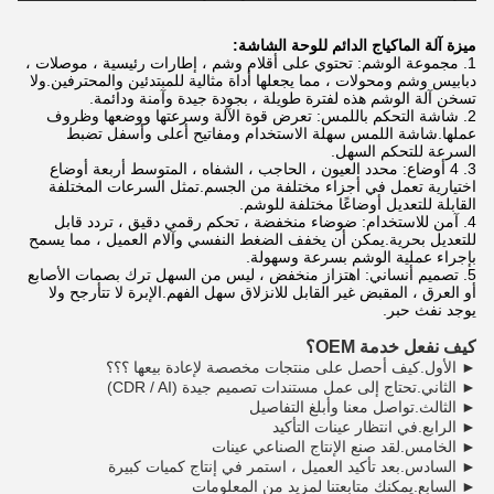
ميزة آلة الماكياج الدائم للوحة الشاشة:
1. مجموعة الوشم: تحتوي على أقلام وشم ، إطارات رئيسية ، موصلات ،
دبابيس وشم ومحولات ، مما يجعلها أداة مثالية للمبتدئين والمحترفين.ولا
تسخن آلة الوشم هذه لفترة طويلة ، بجودة جيدة وآمنة ودائمة.
2. شاشة التحكم باللمس: تعرض قوة الآلة وسرعتها ووضعها وظروف
عملها.شاشة اللمس سهلة الاستخدام ومفاتيح أعلى وأسفل تضبط
السرعة للتحكم السهل.
3. 4 أوضاع: محدد العيون ، الحاجب ، الشفاه ، المتوسط ​​أربعة أوضاع
اختيارية تعمل في أجزاء مختلفة من الجسم.تمثل السرعات المختلفة
القابلة للتعديل أوضاعًا مختلفة للوشم.
4. آمن للاستخدام: ضوضاء منخفضة ، تحكم رقمي دقيق ، تردد قابل
للتعديل بحرية.يمكن أن يخفف الضغط النفسي وآلام العميل ، مما يسمح
بإجراء عملية الوشم بسرعة وسهولة.
5. تصميم أنساني: اهتزاز منخفض ، ليس من السهل ترك بصمات الأصابع
أو العرق ، المقبض غير القابل للانزلاق سهل الفهم.الإبرة لا تتأرجح ولا
يوجد نفث حبر.
كيف نفعل خدمة OEM؟
► الأول.كيف أحصل على منتجات مخصصة لإعادة بيعها ؟؟؟
► الثاني.تحتاج إلى عمل مستندات تصميم جيدة (CDR / AI)
► الثالث.تواصل معنا وأبلغ التفاصيل
► الرابع.في انتظار عينات التأكيد
► الخامس.لقد صنع الإنتاج الصناعي عينات
► السادس.بعد تأكيد العميل ، استمر في إنتاج كميات كبيرة
► السابع.يمكنك متابعتنا لمزيد من المعلومات