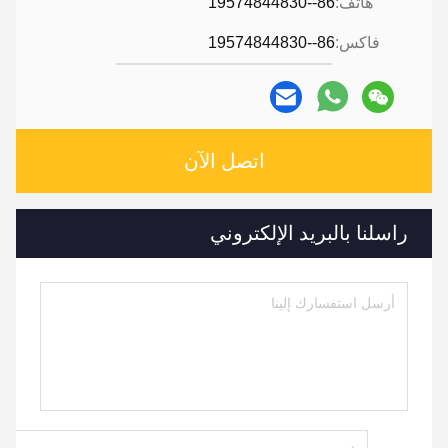
هاتف:
86--19574844830
فاكس:
86--19574844830
اتصل الآن
راسلنا بالبريد الإلكتروني