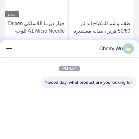
فيديو
طقم وشم للمكياج الدائم
جهاز ديرما اللاسلكي Dr.pen
50/60 هرتز ، بطانة مستديرة
A1 Micro Needle للوجه
، شادر مسطح ، إبر ماغنوم
Nano MTS و BB Glow
Cherry Wu
احصل على افضل سعر
احصل على افضل سعر
4:54 PM
Good day, what product are you looking for?
Guangzhou Qingmei Cosmetics Co., Ltd
qms03@tattoolashes.com
86--19574844830