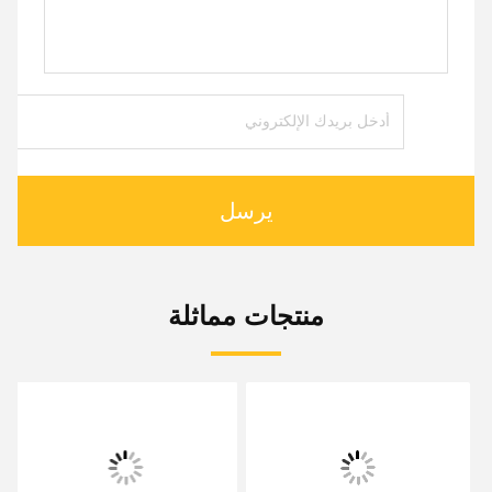
يرسل
منتجات مماثلة