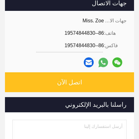
جهات الاتصال
جهات الاتصال:
Miss. Zoe
هاتف:
86--19574844830
فاكس:
86--19574844830
اتصل الآن
راسلنا بالبريد الإلكتروني