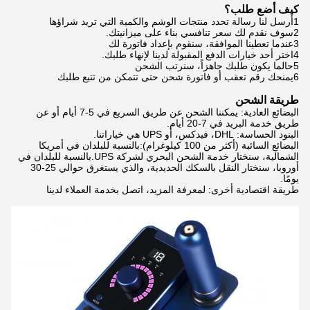
كيف أضع طلب؟
1أرسل لنا رسالة تحدد منتجات الوشم والكمية التي تريد شراؤها
2سوف نقدم لك سعر تنافسي بناء على ميزانيتك.
3عندما تعطينا الموافقة، سنقوم بإعداد فاتورة لك
4اختر أحد خيارات الدفع المقبولة لدينا لإنهاء طلبك.
5حالما يكون طلبك جاهزاً، سنرتب الشحن
6يمنحك رقم تعقب أو فاتورة شحن حتى تتمكن من تتبع طلبك
طريقة الشحن
البضائع العادية: يمكننا الشحن عن طريق السريع في 5-7 أيام أو عن
طريق خدمة البريد في 7-20 أيام.
البنود الحساسة: DHL، فيدكس، أو UPS هي خياراتنا.
البضائع السائبة (أكثر من 100 كيلوغرام):بالنسبة للبلدان في أمريكا
الشمالية، سنختار خدمة الشحن البحري لشركة UPS.بالنسبة للبلدان في
أوروبا، سنختار النقل بالسكك الحديدية، والذي يستغرق حوالي 25-30
يومًا.
طريقة اقتصادية أخرى: لمعرفة المزيد، اتصل بخدمة العملاء لدينا