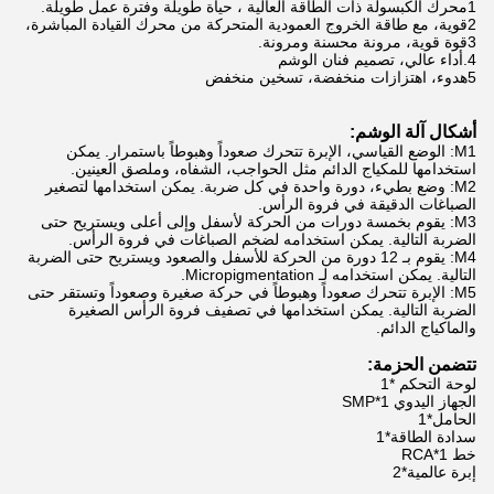
1محرك الكبسولة ذات الطاقة العالية ، حياة طويلة وفترة عمل طويلة.
2قوية، مع طاقة الخروج العمودية المتحركة من محرك القيادة المباشرة،
3قوة قوية، مرونة محسنة ومرونة.
4.أداء عالي، تصميم فنان الوشم
5هدوء، اهتزازات منخفضة، تسخين منخفض
أشكال آلة الوشم:
M1: الوضع القياسي، الإبرة تتحرك صعوداً وهبوطاً باستمرار. يمكن
استخدامها للمكياج الدائم مثل الحواجب، الشفاه، وملصق العينين.
M2: وضع بطيء، دورة واحدة في كل ضربة. يمكن استخدامها لتصغير
الصباغات الدقيقة في فروة الرأس.
M3: يقوم بخمسة دورات من الحركة لأسفل وإلى أعلى ويستريح حتى
الضربة التالية. يمكن استخدامه لضخم الصباغات في فروة الرأس.
M4: يقوم بـ 12 دورة من الحركة للأسفل والصعود ويستريح حتى الضربة
التالية. يمكن استخدامه لـ Micropigmentation.
M5: الإبرة تتحرك صعوداً وهبوطاً في حركة صغيرة وصعوداً وتستقر حتى
الضربة التالية. يمكن استخدامها في تصفيف فروة الرأس الصغيرة
والماكياج الدائم.
تتضمن الحزمة:
لوحة التحكم *1
الجهاز اليدوي SMP*1
الحامل*1
سدادة الطاقة*1
خط RCA*1
إبرة عالمية*2